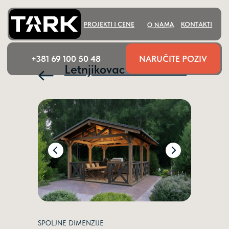
O NAMA
PROJEKTI I CENE
KONTAKTI
NARUČITE POZIV
+381 69 100 50 48
Letnjikovac "Fruška 18"
SPOLJNE DIMENZIJE