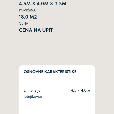
4.5М Х 4.0М Х 3.3М
POVRŠINA
18.0 М2
CENA
СENA NA UPIT
OSNOVNE KARAKTERISTIKE
Dimenzije
4.5 × 4.0 м
letnjikovca