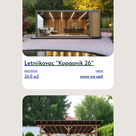
Letnjikovac "Kopaonik 26"
površina
cena
26.0 м2
cena na upit