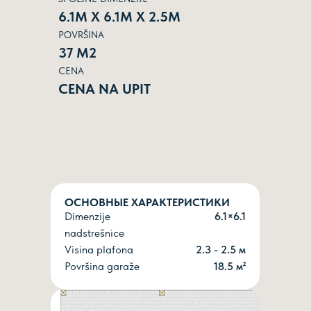
6.1М Х 6.1М Х 2.5М
POVRŠINA
37 М2
CENA
CENA NA UPIT
ОСНОВНЫЕ ХАРАКТЕРИСТИКИ
Dimenzije
6.1×6.1
nadstrešnice
Visina plafona
2.3 - 2.5 м
Površina garaže
18.5 м²