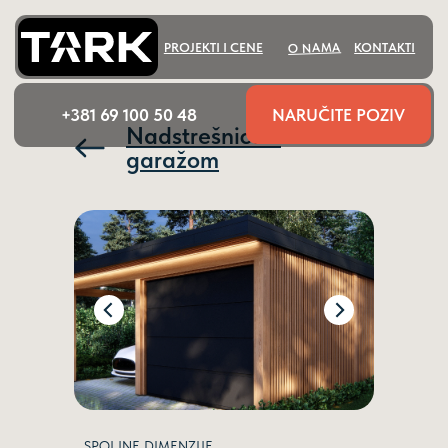
O NAMA
PROJEKTI I CENE
KONTAKTI
NARUČITE POZIV
+381 69 100 50 48
Nadstrešnica s
garažom
SPOLJNE DIMENZIJE