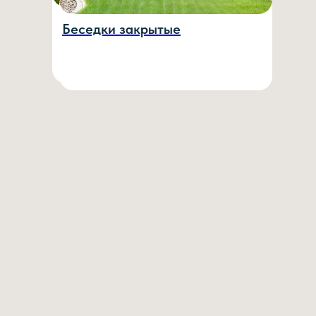
Перголы
Беседки открытые
Беседки закрытые