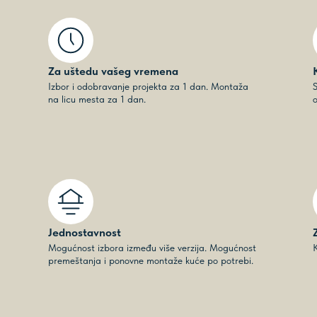
Za uštedu vašeg vremena
Izbor i odobravanje projekta za 1 dan. Montaža
S
na licu mesta za 1 dan.
o
Jednostavnost
Mogućnost izbora između više verzija. Mogućnost
K
premeštanja i ponovne montaže kuće po potrebi.