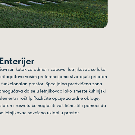
Enterijer
Savršen kutak za odmor i zabavu: letnjikovac se lako
prilagođava vašim preferencijama stvarajući prijatan
i funkcionalan prostor. Specijalna predviđena zona
omogućava da se u letnjikovac lako smeste kuhinjski
elementi i roštilj. Različite opcije za zidne obloge,
plafon i rasvetu će naglasiti vaš lični stil i pomoći da
se letnjikovac savršeno uklopi u prostor.