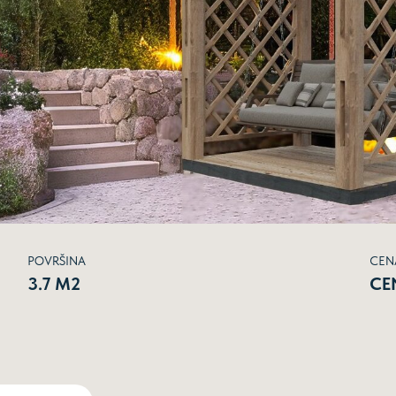
POVRŠINA
CEN
3.7 М2
СE