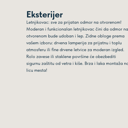
Eksterijer
Letnjikovac: sve za prijatan odmor na otvorenom!
Moderan i funkcionalan letnjikovac čini da odmor n
otvorenom bude udoban i lep. Zidne obloge prema
vašem izboru: drvena lamperija za prijatnu i toplu
atmosferu ili fine drvene letvice za moderan izgled.
Rolo zavese ili staklene površine će obezbediti
sigurnu zaštitu od vetra i kiše. Brza i laka montaža n
licu mesta!