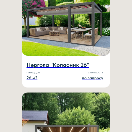
Пергола "Копаоник 26"
площадь
стоимость
26 м2
по запросу