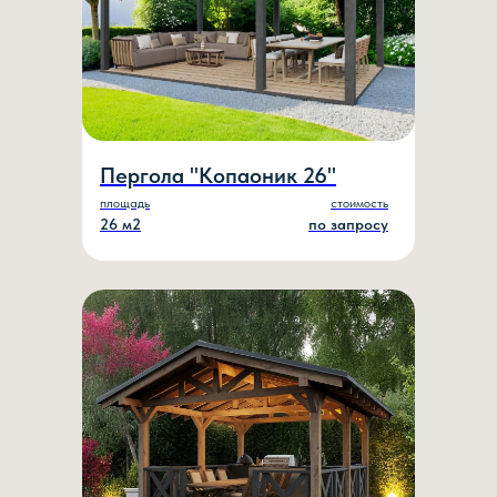
Пергола "Копаоник 26"
площадь
стоимость
26 м2
по запросу