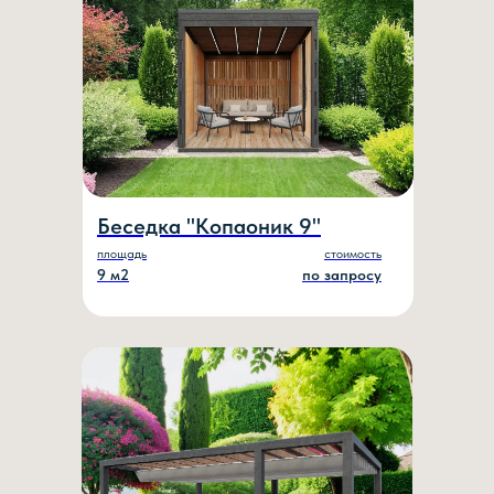
Беседка "Копаоник 9"
площадь
стоимость
9 м2
по запросу