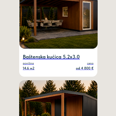
Baštenska kućica 5.2х3.0
površina
cena
ZAKAŽI POZIV
14.6 м2
od 4 800 €
Ime
Vaš telefon