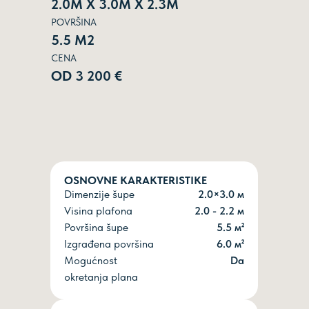
2.0М Х 3.0М Х 2.3М
POVRŠINA
5.5 М2
CENA
OD 3 200 €
OSNOVNE KARAKTERISTIKE
Dimenzije šupe
2.0×3.0 м
Visina plafona
2.0 - 2.2 м
Površina šupe
5.5 м²
Izgrađena površina
6.0 м²
Mogućnost
Dа
okretanja plana