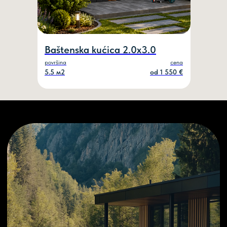
Baštenska kućica 2.0х3.0
površina
cena
5.5 м2
od 1 550 €