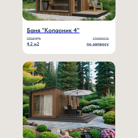
Баня "Копаоник 4"
площадь
стоимость
4.2 м2
по запросу