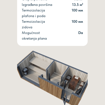
Izgrađena površina
13.5 м²
Termoizolacija
100 мм
plafona i poda
Termoizolacija
100 мм
zidova
Mogućnost
Dа
okretanja plana