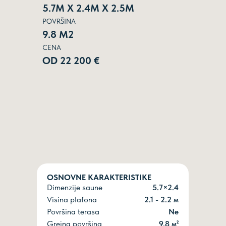
5.7М Х 2.4М Х 2.5М
POVRŠINA
9.8 М2
CENA
ОD 22 200 €
OSNOVNE KARAKTERISTIKE
Dimenzije saune
5.7×2.4
Visina plafona
2.1 - 2.2 м
Površina terasa
Ne
Grejna površina
9.8 м²