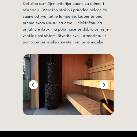
Detaljno osmišljen enterijer saune za odmor i
rekreaciju. Vitražno staklo i prirodne obloge za
saune od kvalitetne lamperije. Izaberite peć
prema svom ukusu: na drva ili električnu. Za
prijatnu mikroklimu pobrinuće se dobro osmišljen
ventilacioni sistem. Stvorite svoju atmosferu uz
pomoć enterijerske rasvete i omiljene muzike