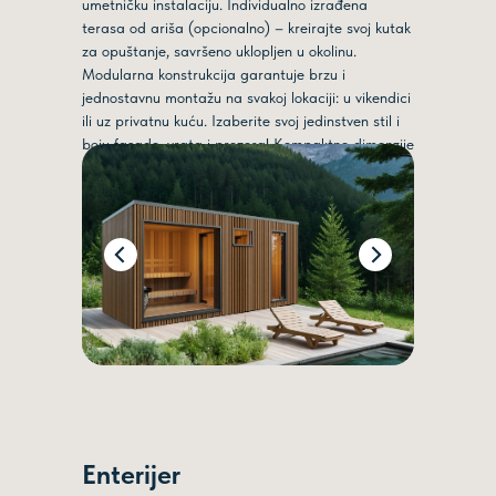
umetničku instalaciju. Individualno izrađena
terasa od ariša (opcionalno) – kreirajte svoj kutak
za opuštanje, savršeno uklopljen u okolinu.
Modularna konstrukcija garantuje brzu i
jednostavnu montažu na svakoj lokaciji: u vikendici
ili uz privatnu kuću. Izaberite svoj jedinstven stil i
boju fasade, vrata i prozora! Kompaktne dimenzije
i mobilnost ovu saunu za dvorište čine savršenim
rešenjem za potpuno opuštanje i rekreaciju.
Enterijer