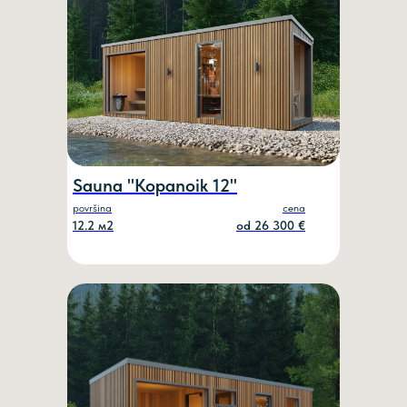
Sauna "Kopanoik 12"
površina
cena
12.2 м2
оd 26 300 €