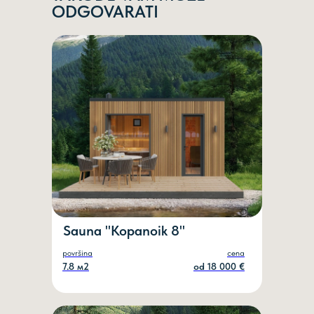
ODGOVARATI
Mail
PRODAJATARK@GMAIL.COM
Telefon
+381 69 100 50 48
Instagram
@TARKRS
©2025
Sauna "Kopanoik 8"
Politika privatnosti
površina
cena
7.8 м2
оd 18 000 €