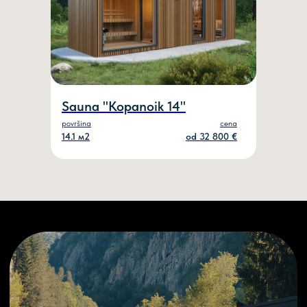
Sauna "Kopanoik 14"
površina
cena
14.1 м2
оd 32 800 €