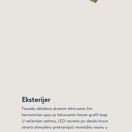
Eksterijer
Fasada obložena drvenim letvicama čini
harmoničan spoj sa falcovanim limom grafit boje.
U večernjim satima, LED rasveta po obodu krova
stvara atmosferu pretvarajući montažnu saunu u