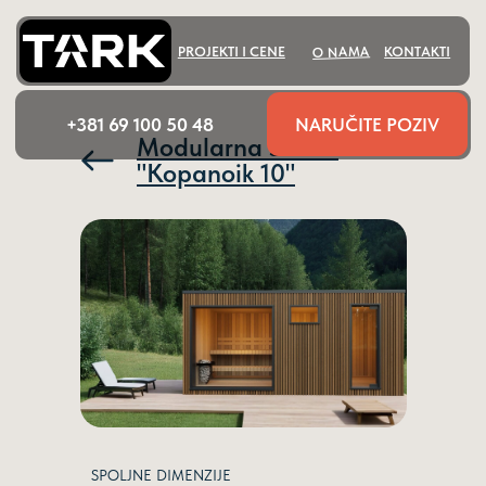
O NAMA
PROJEKTI I CENE
KONTAKTI
NARUČITE POZIV
+381 69 100 50 48
Modularna sauna
"Kopanoik 10"
SPOLJNE DIMENZIJE