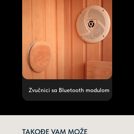
ZAKAŽI POZIV
Ime
Zvučnici sa Bluetooth modulom
Vaš telefon
NARUČITE POZIV
TAKOĐE VAM MOŽE