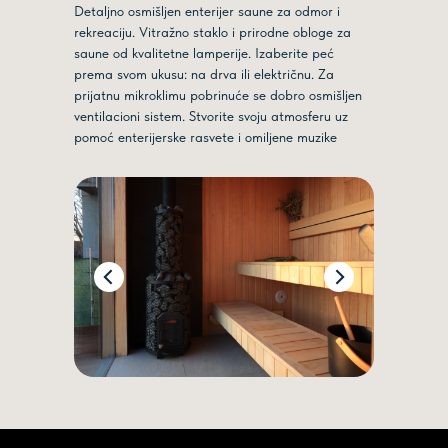
Detaljno osmišljen enterijer saune za odmor i
rekreaciju. Vitražno staklo i prirodne obloge za
saune od kvalitetne lamperije. Izaberite peć
prema svom ukusu: na drva ili električnu. Za
prijatnu mikroklimu pobrinuće se dobro osmišljen
ventilacioni sistem. Stvorite svoju atmosferu uz
pomoć enterijerske rasvete i omiljene muzike