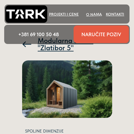
O NAMA
PROJEKTI I CENE
KONTAKTI
NARUČITE POZIV
+381 69 100 50 48
Modularna sauna
"Zlatibor 5"
SPOLJNE DIMENZIJE