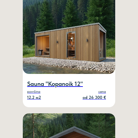
Sauna "Kopanoik 12"
površina
cena
12.2 м2
оd 26 300 €