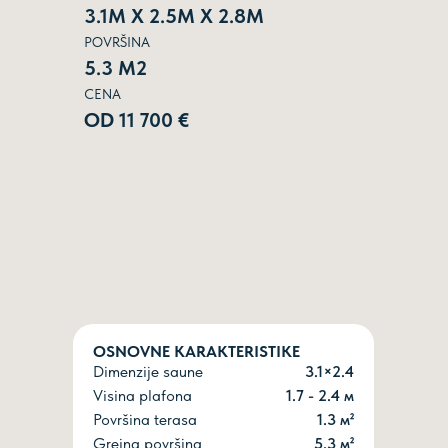
3.1М Х 2.5М Х 2.8М
POVRŠINA
5.3 М2
CENA
ОD 11 700 €
OSNOVNE KARAKTERISTIKE
Dimenzije saune
3.1×2.4
Visina plafona
1.7 - 2.4 м
Površina terasa
1.3 м²
Grejna površina
5.3 м²