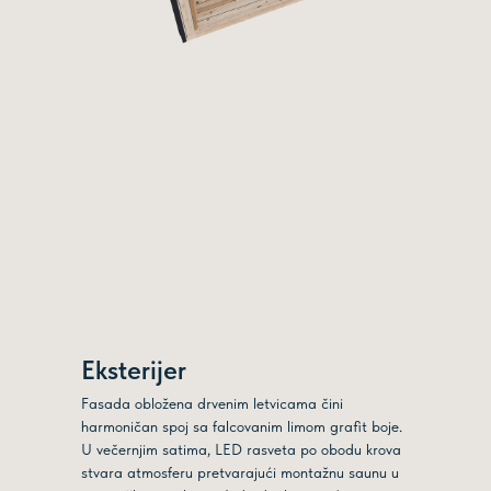
Eksterijer
Fasada obložena drvenim letvicama čini
harmoničan spoj sa falcovanim limom grafit boje.
U večernjim satima, LED rasveta po obodu krova
stvara atmosferu pretvarajući montažnu saunu u