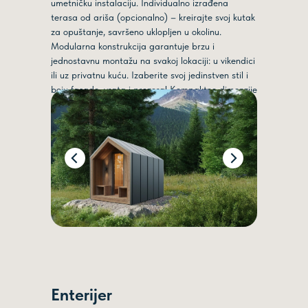
umetničku instalaciju. Individualno izrađena
terasa od ariša (opcionalno) – kreirajte svoj kutak
za opuštanje, savršeno uklopljen u okolinu.
Modularna konstrukcija garantuje brzu i
jednostavnu montažu na svakoj lokaciji: u vikendici
ili uz privatnu kuću. Izaberite svoj jedinstven stil i
boju fasade, vrata i prozora! Kompaktne dimenzije
i mobilnost ovu saunu za dvorište čine savršenim
rešenjem za potpuno opuštanje i rekreaciju.
Enterijer