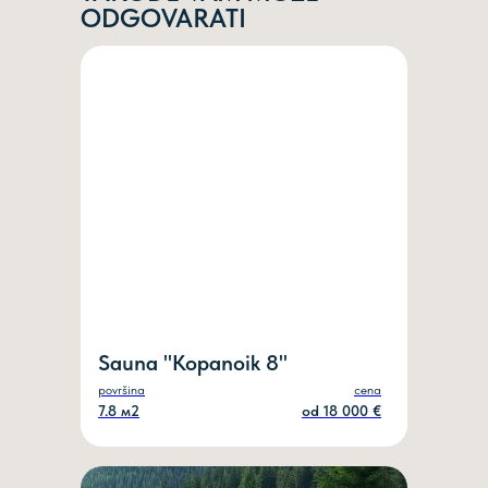
ODGOVARATI
Mail
PRODAJATARK@GMAIL.COM
Telefon
+381 69 100 50 48
Instagram
@TARKRS
©2025
Sauna "Kopanoik 8"
Politika privatnosti
površina
cena
7.8 м2
оd 18 000 €