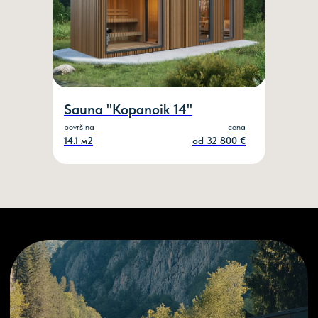
Sauna "Kopanoik 14"
površina
cena
14.1 м2
оd 32 800 €