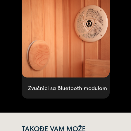
ZAKAŽI POZIV
Ime
Zvučnici sa Bluetooth modulom
Vaš telefon
NARUČITE POZIV
TAKOĐE VAM MOŽE