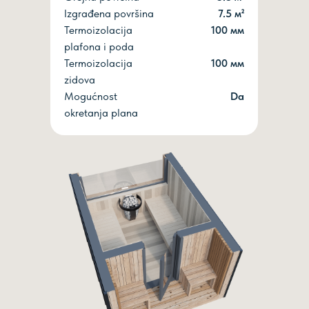
Izgrađena površina
7.5 м²
Termoizolacija
100 мм
plafona i poda
Termoizolacija
100 мм
zidova
Mogućnost
Dа
okretanja plana