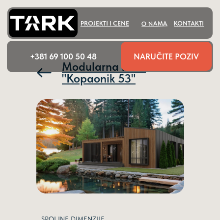
O NAMA
PROJEKTI I CENE
KONTAKTI
NARUČITE POZIV
+381 69 100 50 48
Modularna kuća
"Kopaonik 53"
SPOLJNE DIMENZIJE