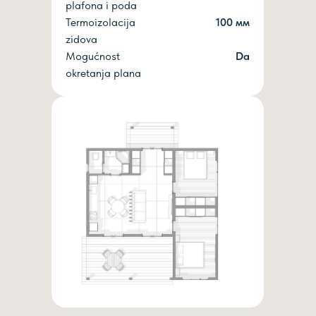
plafona i poda
Termoizolacija
100 мм
zidova
Mogućnost
Dа
okretanja plana