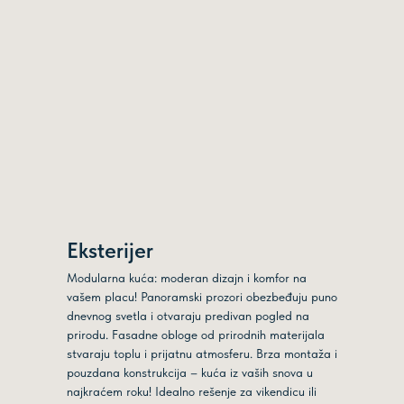
Eksterijer
Modularna kuća: moderan dizajn i komfor na
vašem placu! Panoramski prozori obezbeđuju puno
dnevnog svetla i otvaraju predivan pogled na
prirodu. Fasadne obloge od prirodnih materijala
stvaraju toplu i prijatnu atmosferu. Brza montaža i
pouzdana konstrukcija – kuća iz vaših snova u
najkraćem roku! Idealno rešenje za vikendicu ili