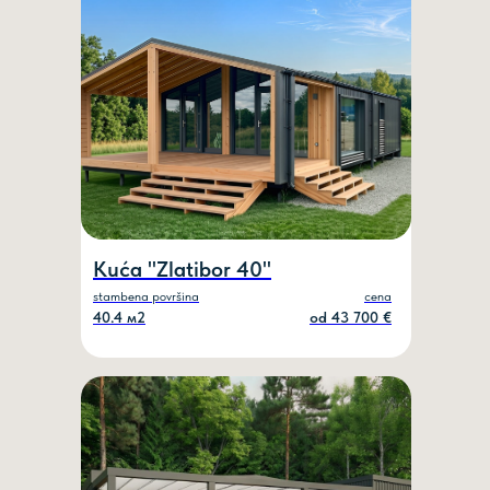
Mail
PRODAJATARK@GMAIL.COM
Telefon
+381 69 100 50 48
Kuća "Zlatibor 40"
Instagram
stambena površina
cena
40.4 м2
od 43 700 €
@TARKRS
©2025
Politika privatnosti