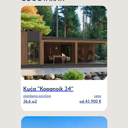
ZAKAŽI POZIV
Ime
Kuća "Kopanoik 34"
Vaš telefon
stambena površina
cena
36.6 м2
od 43 900 €
NARUČITE POZIV