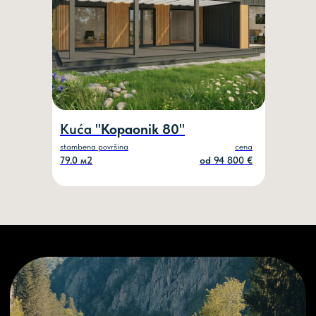
Kuća "
Kopaonik 80
"
stambena površina
cena
79.0 м2
od 94 800 €