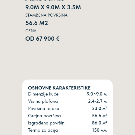
9.0М Х 9.0М Х 3.5М
STAMBENA POVRŠINA
56.6 М2
CENA
ОD 67 900 €
OSNOVNE KARAKTERISTIKE
Dimenzije kuće
9.0×9.0 м
Visina plafona
2.4-2.7 м
Površina terasa
23.0 м²
Grejna površina
56.6 м²
Izgrađena površin
86.0 м²
Termoizolacija
150 мм