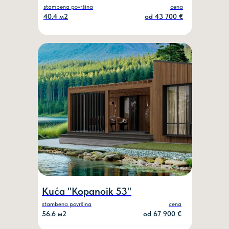
stambena površina
cena
40.4 м2
od 43 700 €
Kuća "Kopanoik 53"
stambena površina
cena
56.6 м2
od 67 900 €