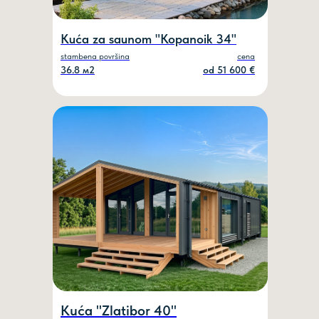
Kuća za saunom "Kopanoik 34"
stambena površina
cena
36.8 м2
od 51 600 €
Kuća "Zlatibor 40"