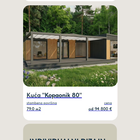
ZAKAŽI POZIV
Ime
Kuća "
Kopaonik 80
"
stambena površina
cena
79.0 м2
od 94 800 €
Vaš telefon