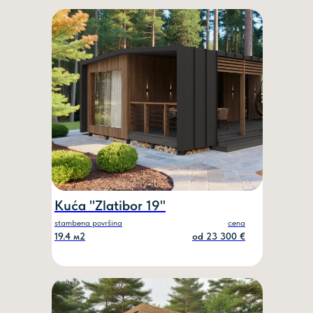
Kuća "Zlatibor 19"
stambena površina
cena
19.4 м2
od 23 300 €