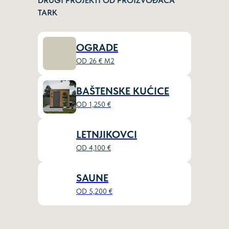
DRUGI PROJEKTI OD PROIZVOĐAČA
TARK
OGRADE
OD 26 € М2
BAŠTENSKE KUĆICE
OD 1,250 €
LETNJIKOVCI
OD 4,100 €
SAUNE
OD 5,200 €