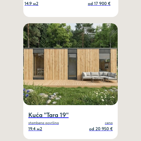
14.9 м2
od 17 900 €
Kuća "Tara 19"
stambena površina
cena
19.4 м2
od 20 950 €