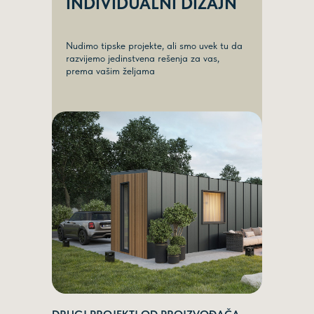
INDIVIDUALNI DIZAJN
NARUČITE POZIV
Nudimo tipske projekte, ali smo uvek tu da
razvijemo jedinstvena rešenja za vas,
prema vašim željama
Mail
PRODAJATARK@GMAIL.COM
Telefon
+381 69 100 50 48
Instagram
@TARKRS
©2025
Politika privatnosti