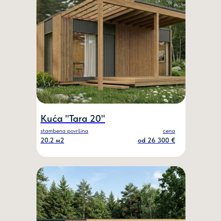
Kuća "Tara 20"
stambena površina
cena
20.2 м2
od 26 300 €