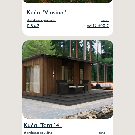
Kuća "Vlasina"
stambena površina
cena
11.5 м2
od 12 500 €
Kuća "Tara 14"
stambena površina
cena