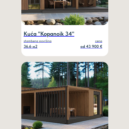
Kuća "Kopanoik 34"
stambena površina
cena
36.6 м2
od 43 900 €