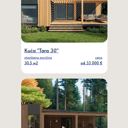
Kuća "Tara 30"
stambena površina
cena
30.5 м2
od 33 000 €