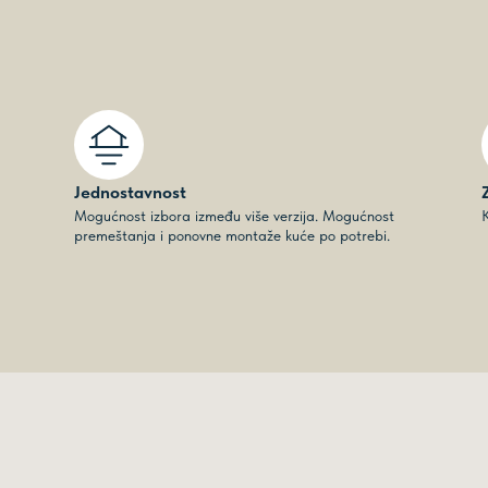
Jednostavnost
Mogućnost izbora između više verzija. Mogućnost
K
premeštanja i ponovne montaže kuće po potrebi.