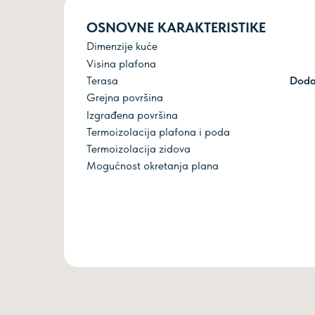
OSNOVNE KARAKTERISTIKE
Dimenzije kuće
Visina plafona
Terasa
Doda
Grejna površina
Izgrađena površina
Termoizolacija plafona i poda
Termoizolacija zidova
Mogućnost okretanja plana