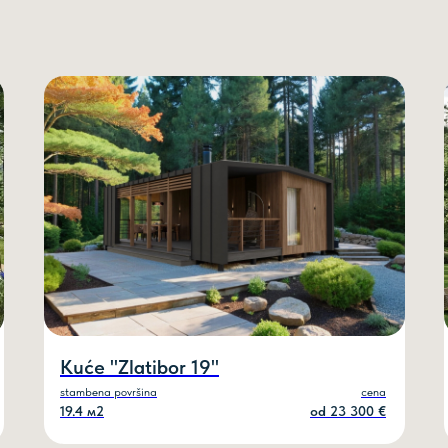
ZAKAŽI PO
Ime
Kuće "Zlatibor 19"
stambena površina
cena
19.4 м2
оd 23 300 €
Vaš telefon