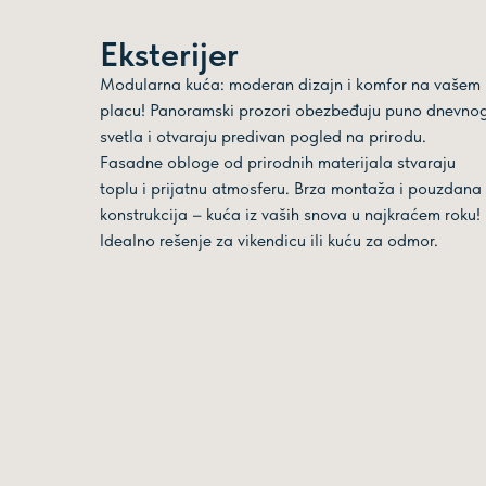
Eksterijer
Modularna kuća: moderan dizajn i komfor na vašem
placu! Panoramski prozori obezbeđuju puno dnevno
svetla i otvaraju predivan pogled na prirodu.
Fasadne obloge od prirodnih materijala stvaraju
toplu i prijatnu atmosferu. Brza montaža i pouzdana
konstrukcija – kuća iz vaših snova u najkraćem roku!
Idealno rešenje za vikendicu ili kuću za odmor.