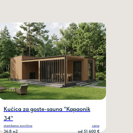
ZIV
Kućica za goste-sauna "Kapaonik
34"
stambena površina
cena
36.8 м2
оd 51 600 €