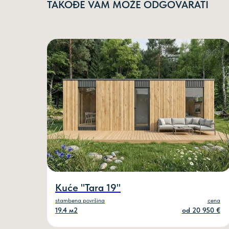
TAKOĐE VAM MOŽE ODGOVARATI
Kuće "Таrа 19"
stambena površina
cena
19.4 м2
оd 20 950 €