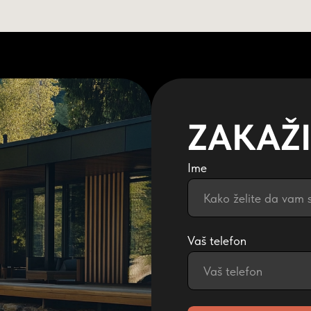
NARUČITE POZIV
Mail
 50 48
PRODAJATARK@GMAIL.