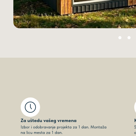
Za uštedu vašeg vremena
Izbor i odobravanje projekta za 1 dan. Montaža
S
na licu mesta za 1 dan.
o