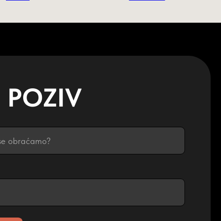
Instagram
@TARKRS
COM